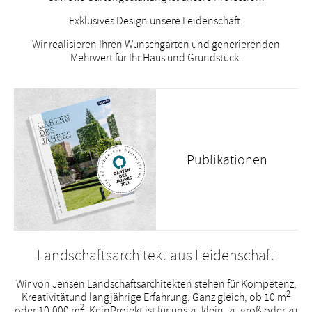
Exklusives Design unsere Leidenschaft.
Wir realisieren Ihren Wunschgarten und generieren
den
Mehrwert für Ihr Haus und Grundstück.
Publikationen
Landschaftsarchitekt aus Leidenschaft
Wir von Jensen Landschaftsarchitekten stehen für Kompetenz,
2
Kreativität
und langjährige Erfahrung. Ganz gleich, ob 10 m
2
oder 10.000 m
. Kein
Projekt ist für uns zu klein, zu groß oder zu