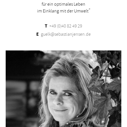
für ein optimales Leben
im Einklang mit der Umwelt
T
+49 (0)40 82 49 29
E
guelk@sebastianjensen.de