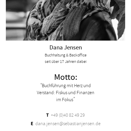
Dana Jensen
Buchhaltung & Backoffice
seit über 17 Jahren dabei
Motto:
Buchführung mit Herz und
Verstand: Fiskus und Finanzen
im Fokus
T
+49 (0)40 82 49 29
E
dana.jensen@sebastianjensen.de