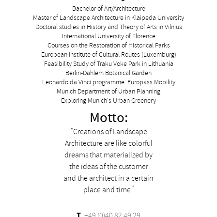
Bachelor of Art/Architecture
Master of Landscape Architecture in Klaipeda University
Doctoral studies in History and Theory of Arts in Vilnius
International University of Florence
Courses on the Restoration of Historical Parks
European Institute of Cultural Routes (Luxemburg)
Feasibility Study of Traku Voke Park in Lithuania
Berlin-Dahlem Botanical Garden
Leonardo da Vinci programme. Europass Mobility
Munich Department of Urban Planning
Exploring Munich‘s Urban Greenery
Motto:
Creations of Landscape
Architecture are like colorful
dreams that materialized by
the ideas of the customer
and the architect in a certain
place and time
T
+49 (0)40 82 49 29